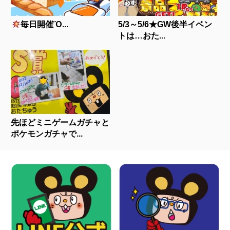
毎日開催Ὂ...
5/3～5/6★GW後半イベン
トは…おた...
先ほどミニゲームガチャと
ポケモンガチャで...