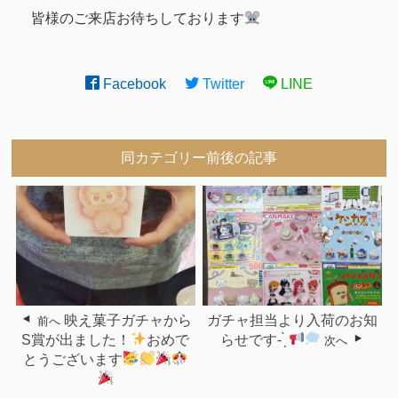
皆様のご来店お待ちしております
Facebook
Twitter
LINE
同カテゴリー前後の記事
映え菓子ガチャから
ガチャ担当より入荷のお知
前へ
S賞が出ました！
おめで
らせです- ̗̀
次へ
とうございます