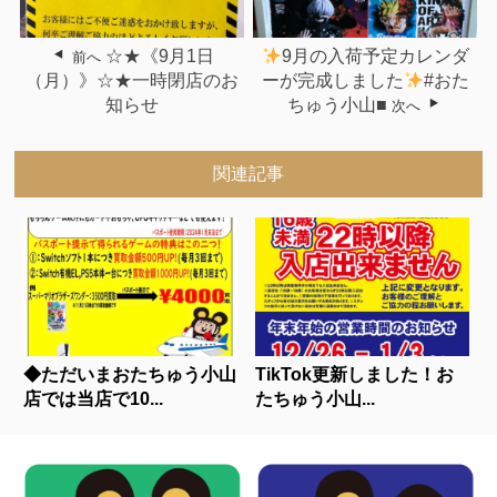
☆★《9月1日
9月の入荷予定カレンダ
前へ
（月）》☆★一時閉店のお
ーが完成しました
#おた
知らせ
ちゅう小山■
次へ
関連記事
◆ただいまおたちゅう小山
TikTok更新しました！お
店では当店で10...
たちゅう小山...