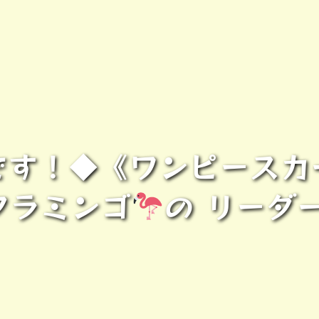
です！◆《ワンピースカ
フラミンゴ
の リーダ