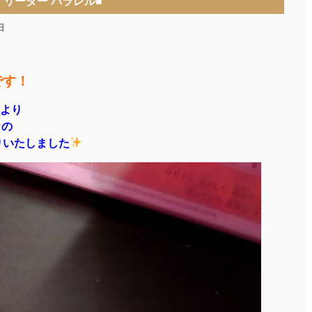
リーダー パラレル■
日
です！
より
の
りいたしました