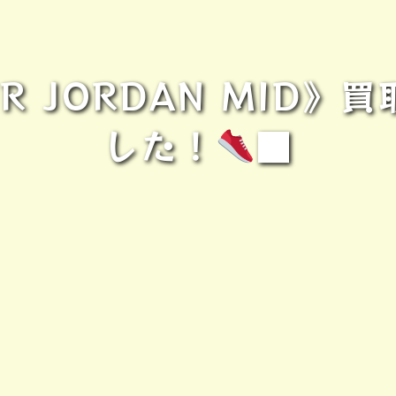
R JORDAN MID
した！
■