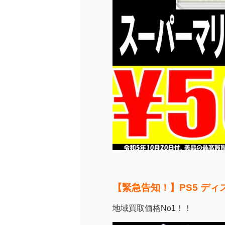
【緊急告知！】PS5 デ
地域買取価格No1！！