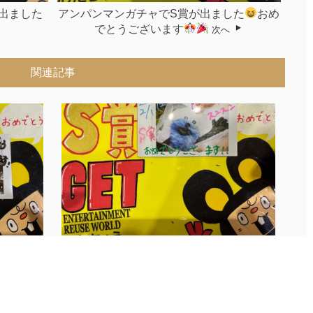
出ました
アンパンマンガチャでS賞が出ました
おめ
でとうございます
次へ
関連記事
...
パペットスンスンガチャにてS賞が出まし
た...