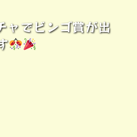
チャでビンゴ賞が出
す