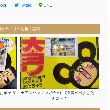
book
Twitter
LINE
同カテゴリー前後の記事
お菓子ガ
★アンパンマンガチャにてS賞が出ました！
★
次へ