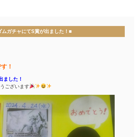
ダムガチャにてS賞が出ました！■
です！
出ました！
うございます