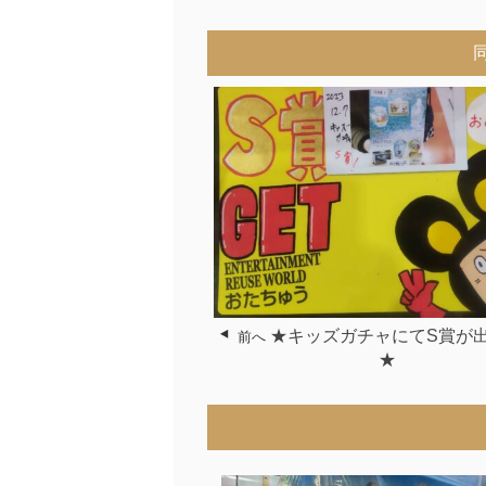
★キッズガチャにてS賞が
前へ
★