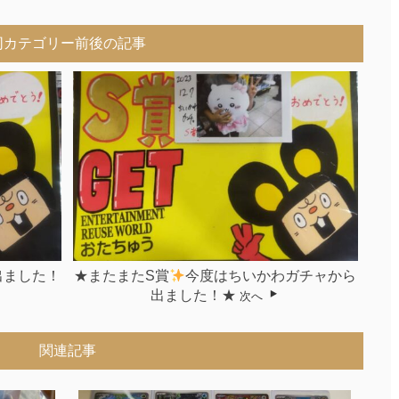
同カテゴリー前後の記事
出ました！
★またまたS賞
今度はちいかわガチャから
出ました！★
次へ
関連記事