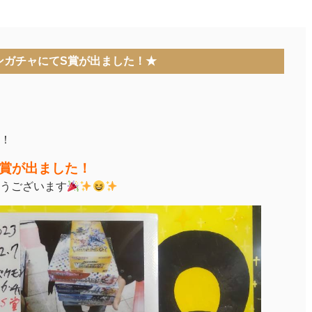
ンガチャにてS賞が出ました！★
！
S賞が出ました！
うございます