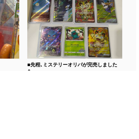
■先程､ミステリーオリパが完売しました
&...