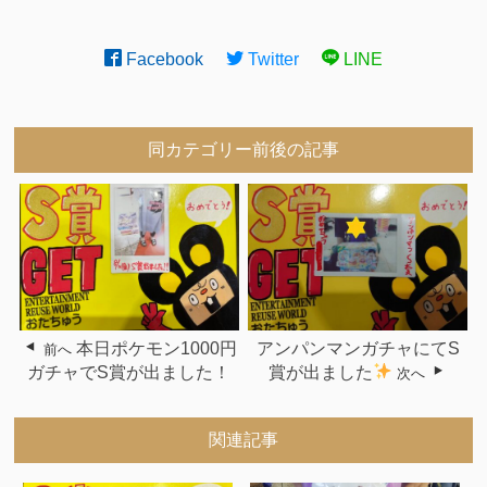
Facebook
Twitter
LINE
同カテゴリー前後の記事
本日ポケモン1000円
アンパンマンガチャにてS
前へ
ガチャでS賞が出ました！
賞が出ました
次へ
関連記事