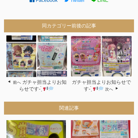
Facebook
Twitter
LINE
同カテゴリー前後の記事
ガチャ担当よりお知
ガチャ担当よりお知らせで
前へ
らせです- ̗̀
す- ̗̀
次へ
関連記事