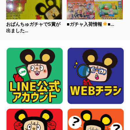
おぱんちゅガチャでS賞が
■ガチャ入荷情報
■...
出ました...