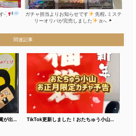
 ̗̀
ガチャ担当よりお知らせです
先程､ミステ
リーオリパが完売しました
次へ
関連記事
が出...
TikTok更新しました！おたちゅう小山...