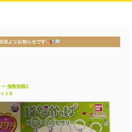
当よりお知らせです- ̗̀
ー 個数制限2
ット8