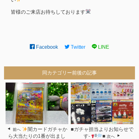
皆様のご来店お待ちしております
Facebook
Twitter
LINE
同カテゴリー前後の記事
闇カードガチャか
■ガチャ担当よりお知らせで
前へ
ら大当たりの1番が出まし
す-
■
次へ