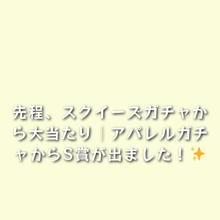
先程、スクイーズガチャか
ら大当たり│アパレルガチ
ャからS賞が出ました！