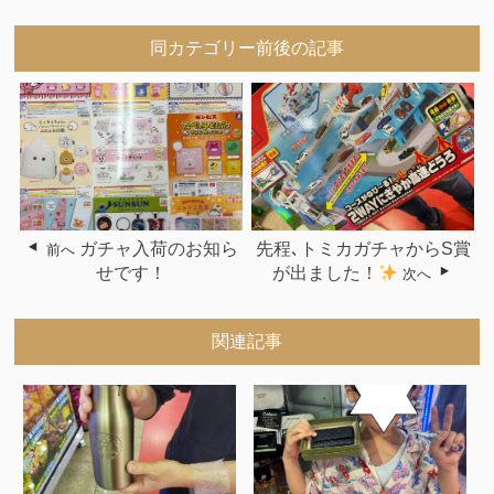
同カテゴリー前後の記事
ガチャ入荷のお知ら
先程､トミカガチャからS賞
前へ
せです！
が出ました！
次へ
関連記事