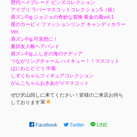
歴代ベイブレード ピンズコレクション
アイプリ ラバーマスコットコレクション5（仮）
肩ズンFig.ジョジョの奇妙な冒険 黄金の風vol.1
星のカービィ ファッションリング キャンディカラー
Ver.
肩ズンFig.可哀想に！
夏目友人帳ヘアバンド
肩ズンFig.ふしぎの海のナディア
つながリングチャーム ハイキュー！！マスコット
はにわとどぐう 巾着
しずくちゃんフィギュアコレクション
がんこちゃんおきあがりマスコット
ぜひ沢山回しに来てください！皆様のご来店お待ち
しております
Facebook
Twitter
LINE