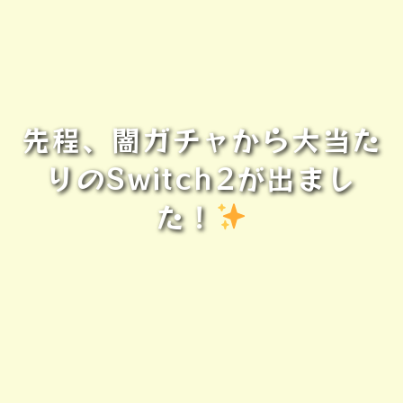
先程、闇ガチャから大当た
りのSwitch2が出まし
た！