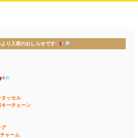
より入荷のおしらせです- ̗̀
ンタッセル
司キーチェーン
ッグ
チャーム