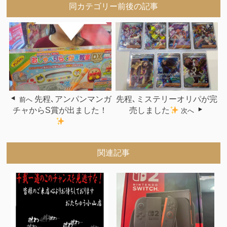
同カテゴリー前後の記事
先程､アンパンマンガ
先程､ミステリーオリパが完
前へ
チャからS賞が出ました！
売しました
次へ
関連記事