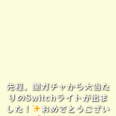
先程、闇ガチャから大当た
りのSwitchライトが出ま
した！
おめでとうござい