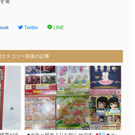
す
book
Twitter
LINE
同カテゴリー前後の記事
使賞が出
■ガチャ担当よりお知らせです-
■