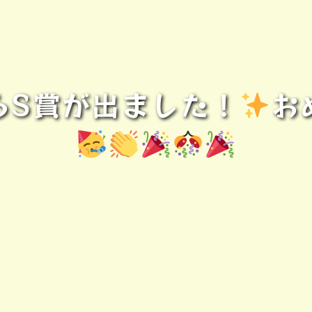
らS賞が出ました！
お