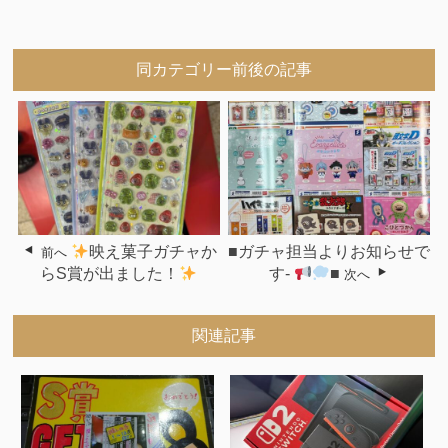
同カテゴリー前後の記事
映え菓子ガチャか
■ガチャ担当よりお知らせで
前へ
らS賞が出ました！
す-
■
次へ
関連記事