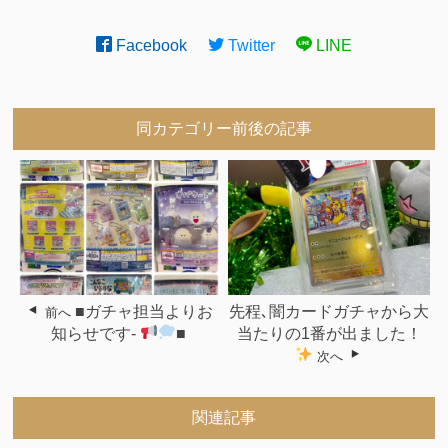
Facebook
Twitter
LINE
同カテゴリー前後の記事
■ガチャ担当よりお
先程､闇カードガチャから大
前へ
知らせです-
■
当たりの1番が出ました！
次へ
関連記事