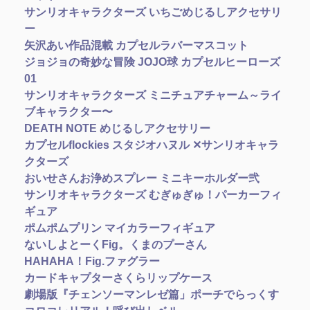
サンリオキャラクターズ いちごめじるしアクセサリ
ー
矢沢あい作品混載 カプセルラバーマスコット
ジョジョの奇妙な冒険 JOJO球 カプセルヒーローズ
01
サンリオキャラクターズ ミニチュアチャーム～ライ
ブキャラクター〜
DEATH NOTE めじるしアクセサリー
カプセルflockies スタジオハヌル ✕サンリオキャラ
クターズ
おいせさんお浄めスプレー ミニキーホルダー弐
サンリオキャラクターズ むぎゅぎゅ！パーカーフィ
ギュア
ポムポムプリン マイカラーフィギュア
ないしよとーくFig。くまのプーさん
HAHAHA！Fig.ファグラー
カードキャプターさくらリップケース
劇場版『チェンソーマンレゼ篇」ポーチでらっくす