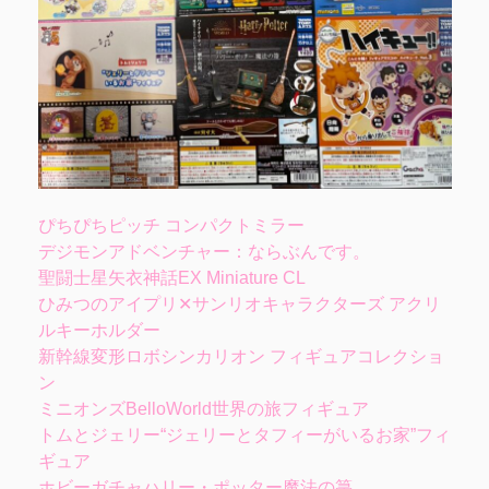
ぴちぴちピッチ コンパクトミラー
デジモンアドベンチャー：ならぶんです。
聖闘士星矢衣神話EX Miniature CL
ひみつのアイプリ✕サンリオキャラクターズ アクリ
ルキーホルダー
新幹線変形ロボシンカリオン フィギュアコレクショ
ン
ミニオンズBelloWorld世界の旅フィギュア
トムとジェリー“ジェリーとタフィーがいるお家”フィ
ギュア
ホビーガチャハリー・ポッター魔法の箒