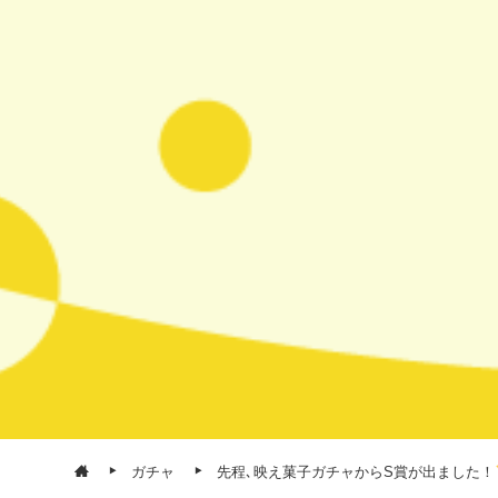
ガチャ
先程､映え菓子ガチャからS賞が出ました！