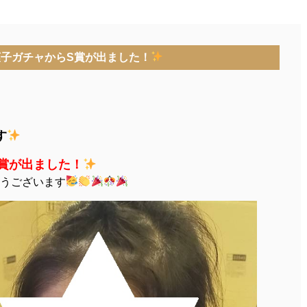
菓子ガチャからS賞が出ました！
す
S賞が出ました！
うございます