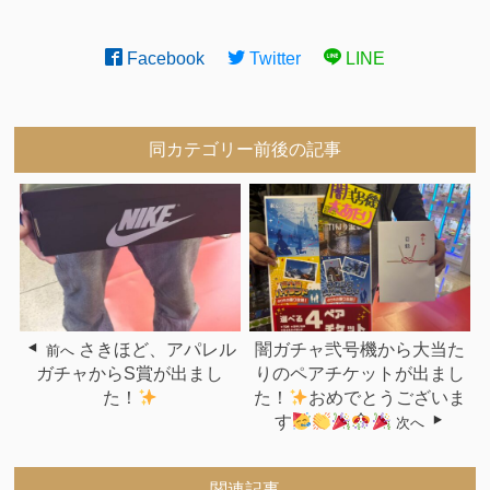
Facebook
Twitter
LINE
同カテゴリー前後の記事
さきほど、アパレル
闇ガチャ弐号機から大当た
前へ
ガチャからS賞が出まし
りのペアチケットが出まし
た！
た！
おめでとうございま
す
次へ
関連記事