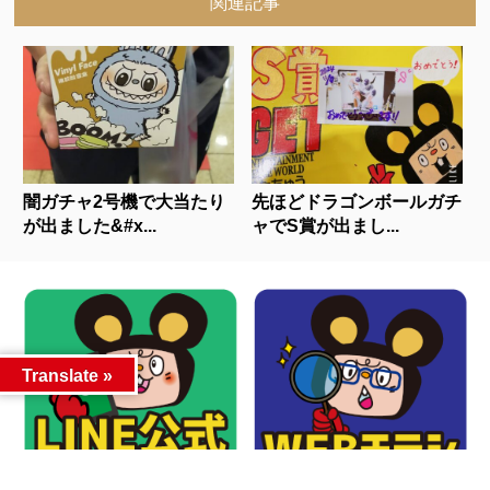
関連記事
闇ガチャ2号機で大当たり
先ほどドラゴンボールガチ
が出ました&#x...
ャでS賞が出まし...
Translate »