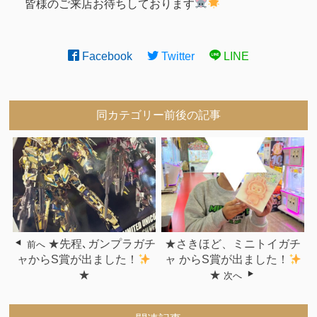
皆様のご来店お待ちしております
Facebook
Twitter
LINE
同カテゴリー前後の記事
★先程､ガンプラガチ
★さきほど、ミニトイガチ
前へ
ャからS賞が出ました！
ャ からS賞が出ました！
★
★
次へ