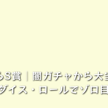
らS賞│闇ガチャから大
ダイス・ロールでゾロ