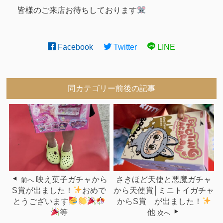
皆様のご来店お待ちしております
Facebook
Twitter
LINE
同カテゴリー前後の記事
映え菓子ガチャから
さきほど天使と悪魔ガチャ
前へ
S賞が出ました！
おめで
から天使賞│ミニトイガチャ
とうございます
からS賞 が出ました！
等
他
次へ