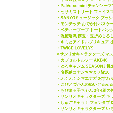
・PalVerse mini チェンソー
・セサミストリート フェイス
・SANYOミュージック プッ
・モンチッチ おでかけパスケ
・ベティーブープ トートバッグV
・呪術廻戦 懐玉・玉折めじる
・キミとアイドルプリキュア♪
・TWICE LOVELYS
✕サンリオキャラクターズ マ
・カプセルトルソー AKB48
・ゆるキャンム SEASON3 机
・名探偵コナンちぢませ隊10
・ふくふくシマエナガ おすわ
・こびとづかんのぬいぐるみる
・ちびまる子ちゃん 3年4組の
・サンリオキャラクターズ キ
・しゅごキャラ！ フォンタブ
・サンリオキャラクターズ い