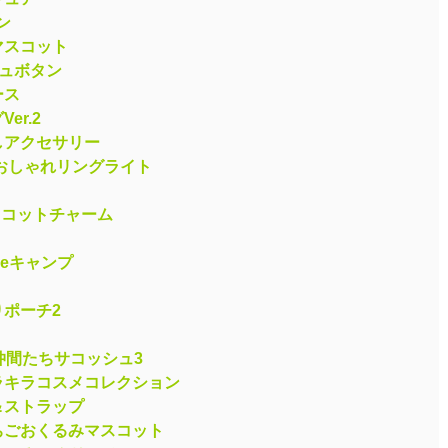
マン
マスコット
シュボタン
ース
er.2
しアクセサリー
おしゃれリングライト
スコットチャーム
deキャンプ
りポーチ2
仲間たちサコッシュ3
ラキラコスメコレクション
＆ストラップ
ちごおくるみマスコット