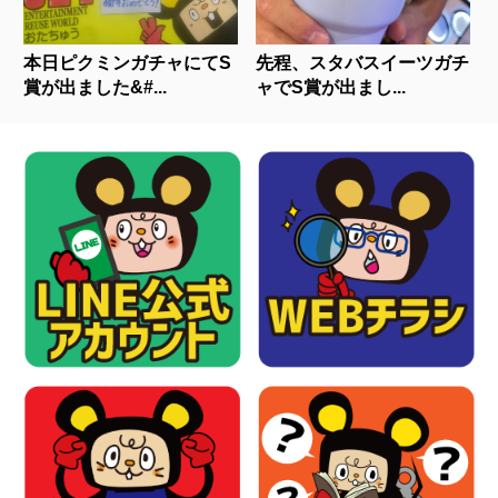
本日ピクミンガチャにてS
先程、スタバスイーツガチ
賞が出ました&#...
ャでS賞が出まし...