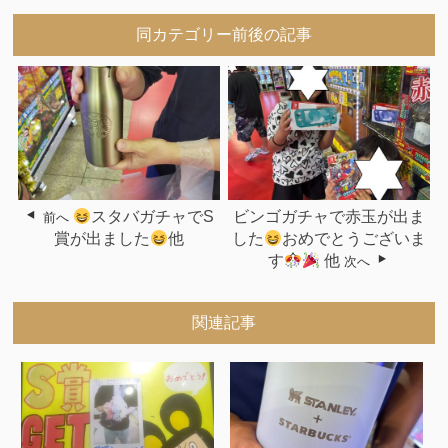
同カテゴリー前後の記事
スタバガチャでS
ビンゴガチャで赤玉が出ま
前へ
賞が出ました
他
した
おめでとうございま
す
他
次へ
関連記事