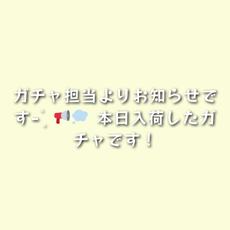
ガチャ担当よりお知らせで
す- ̗̀
本日入荷したガ
チャです！