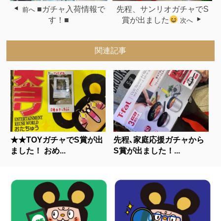
■ガチャ入荷情報で
先程、サンリオガチャでS
前へ
す！■
賞が出ました
次へ
関連記事
★★TOYガチャでS賞が出
先程､家庭応援ガチャから
ました！ おめ...
S賞が出ました！...