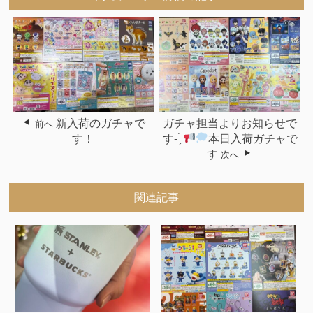
新入荷のガチャで
ガチャ担当よりお知らせで
前へ
す！
す- ̗̀
本日入荷ガチャで
す
次へ
関連記事