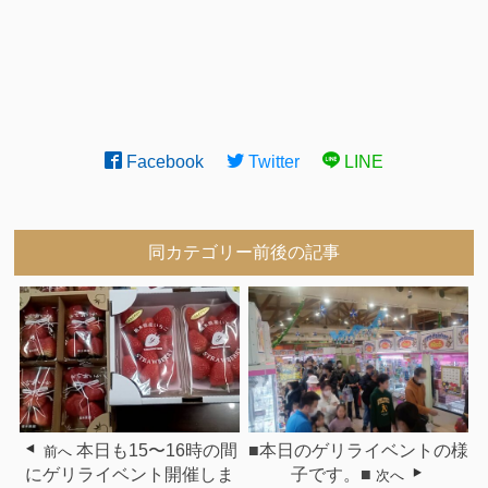
Facebook
Twitter
LINE
同カテゴリー前後の記事
本日も15〜16時の間
■本日のゲリライベントの様
前へ
にゲリライベント開催しま
子です。■
次へ