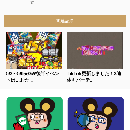
す。
関連記事
5/3～5/6★GW後半イベン
TikTok更新しました！3連
トは…おた...
休もパーテ...