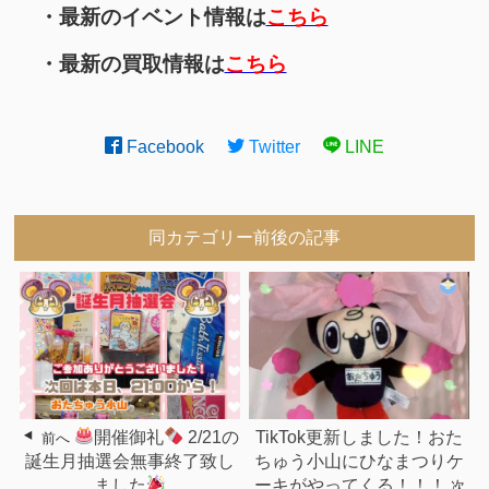
・最新のイベント情報は
こちら
・最新の買取情報は
こちら
Facebook
Twitter
LINE
同カテゴリー前後の記事
開催御礼
2/21の
TikTok更新しました！おた
前へ
誕生月抽選会無事終了致し
ちゅう小山にひなまつりケ
ました
ーキがやってくる！！！
次