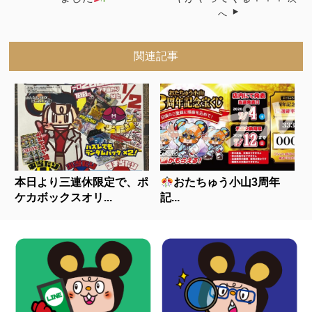
へ
関連記事
本日より三連休限定で、ポ
おたちゅう小山3周年
ケカボックスオリ...
記...