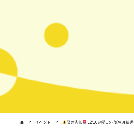
イベント
緊急告知
12/26金曜日の 誕生月抽