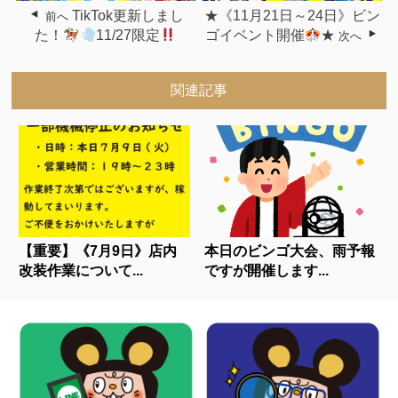
TikTok更新しまし
★《11月21日～24日》ビン
前へ
た！
11/27限定
ゴイベント開催
★
次へ
関連記事
【重要】《7月9日》店内
本日のビンゴ大会、雨予報
改装作業について...
ですが開催します...