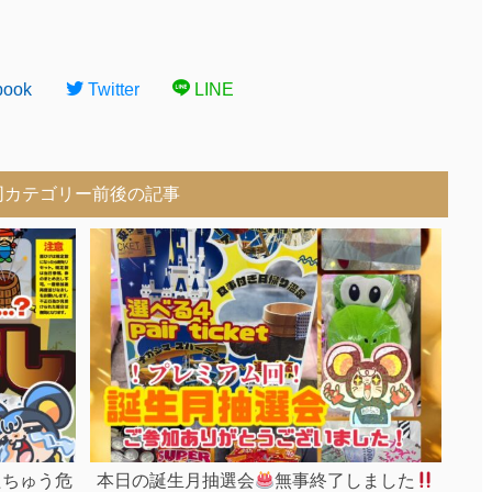
book
Twitter
LINE
同カテゴリー前後の記事
おたちゅう危
本日の誕生月抽選会
無事終了しました