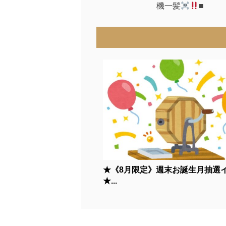
機一髪
■
★《8月限定》週末お誕生月抽選
★...