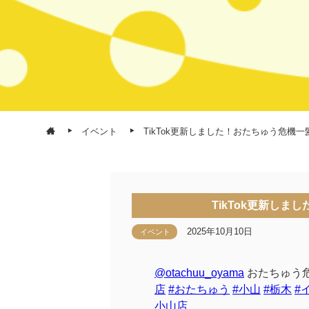
イベント
TikTok更新しました！おたちゅう危機一髪10
TikTok更新しまし
2025年10月10日
イベント
@otachuu_oyama
おたちゅう
店
#おたちゅう
#小山
#栃木
#
小山店