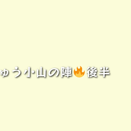
ゅう小山の陣
後半