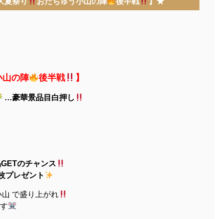
大夏祭り
おたちゅう小山の陣
後半戦
】★
小山の陣
後半戦
】
…豪華景品目白押し
GETのチャンス
枚プレゼント
小山 で盛り上がれ
す