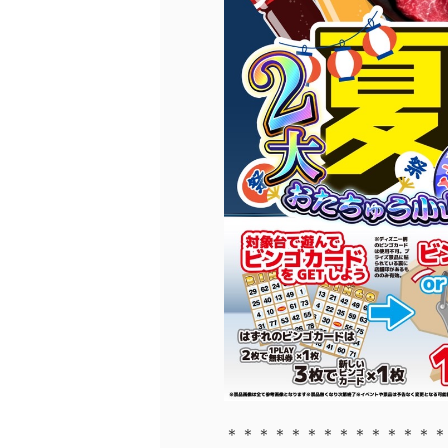
＊＊＊＊＊＊＊＊＊＊＊＊＊＊