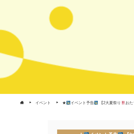
イベント
★
イベント予告
【2大夏祭り
おた