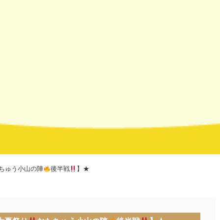
ちゅう小山の陣
後半戦
】★