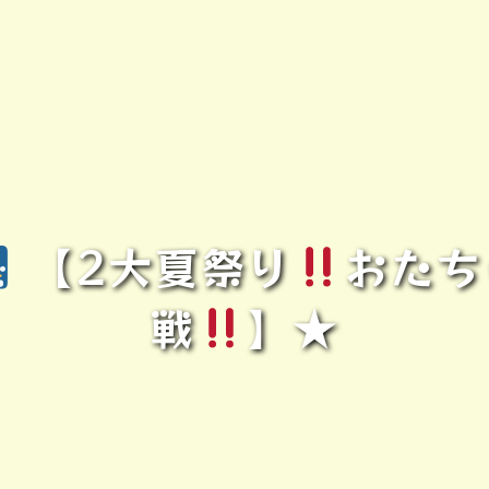
【2大夏祭り
おたち
戦
】★