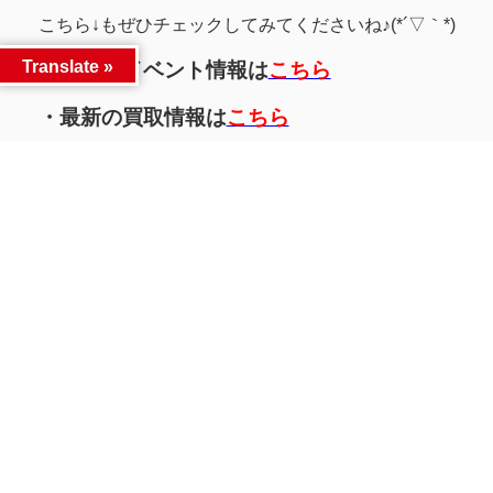
こちら↓もぜひチェックしてみてくださいね♪(*´▽｀*)
Translate »
・最新のイベント情報は
こちら
・最新の買取情報は
こちら
Facebook
Twitter
LINE
同カテゴリー前後の記事
開催御礼
新イベント