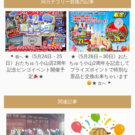
同カテゴリー前後の記事
★《5月24日・25
★《5月26日～30日》おた
前へ
日》おたちゅう小山店2周年
ちゅう小山2周年を記念して
記念ビンゴイベント開催予
プライズポイントで特別な
定
★
景品と交換出来ちゃいます
★
次へ
関連記事