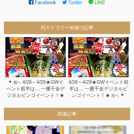
Facebook
Twitter
LINE
同カテゴリー前後の記事
4/26～4/29★GWイ
4/26～4/29★GWイベント前
前へ
ベント前半は… 一攫千金デ
半は… 一攫千金デジタルビ
ジタルビンゴイベント！★
ンゴイベント！★
次へ
関連記事