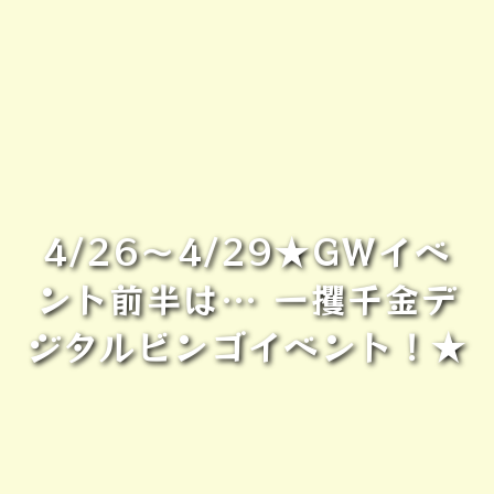
4/26～4/29★GWイベ
ント前半は… 一攫千金デ
ジタルビンゴイベント！★