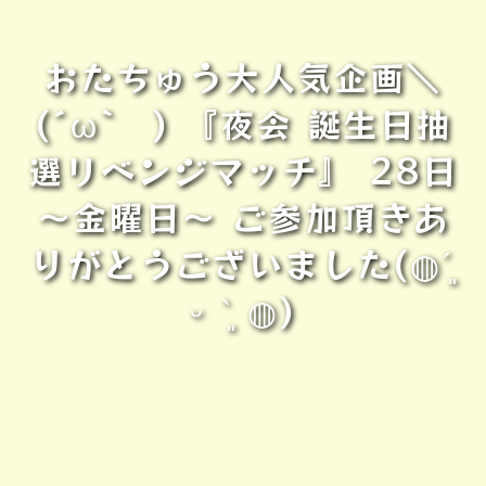
おたちゅう大人気企画＼
(´ω` ) 『夜会 誕生日抽
選リベンジマッチ』 28日
～金曜日～ ご参加頂きあ
りがとうございました(◍´͈
ᵕ `͈ ◍)