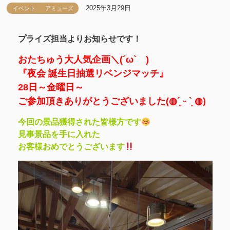
2025年3月29日
イベント
アミューズ
プライズ担当よりお知らせです！
おたちゅう大人気企画＼(´ω` )
『夜会 誕生日抽選リベンジマッチ』
28日～金曜日～
ご参加頂きありがとうございました(◍´͈ ᵕ `͈ ◍)
今回の景品獲得された皆様方です
見事景品を手に入れた
お客様おめでとうございます