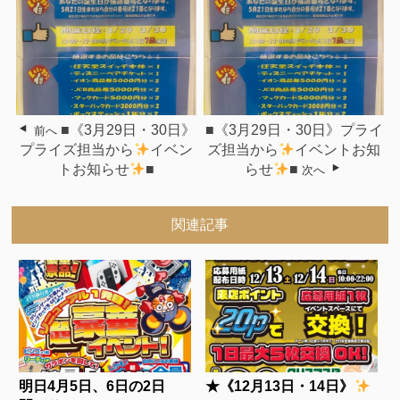
■《3月29日・30日》
■《3月29日・30日》プライ
前へ
プライズ担当から
イベン
ズ担当から
イベントお知
トお知らせ
■
らせ
■
次へ
関連記事
明日4月5日、6日の2日
★《12月13日・14日》