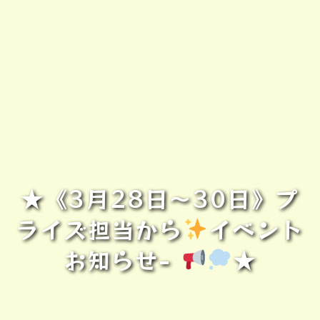
★《3月28日～30日》プ
ライズ担当から
イベント
お知らせ-
★