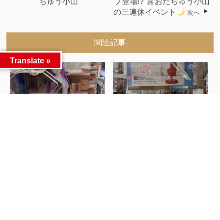
ちゅう小山
ブ登場!?
おたちゅう小山
の三連休イベント
次へ
関連記事
Translate »
■景品入荷情報■ #おたちゅ
■景品入荷情報■ #おたちゅ
う小山...
う小山...