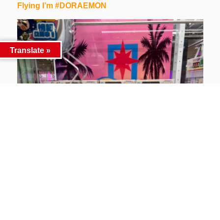
Flying I’m #DORAEMON
Translate »