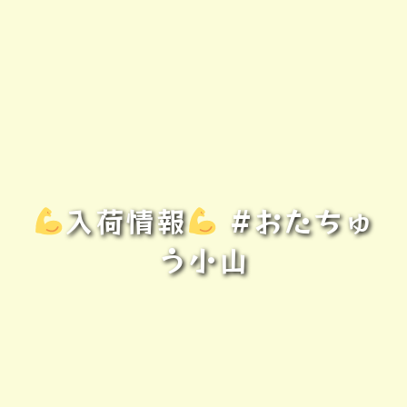
入荷情報
#おたちゅ
う小山