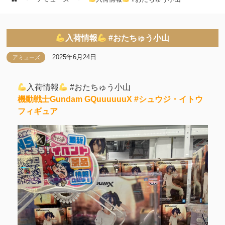
入荷情報
#おたちゅう小山
2025年6月24日
アミューズ
入荷情報
#おたちゅう小山
機動戦士Gundam GQuuuuuuX #シュウジ・イトウ
フィギュア