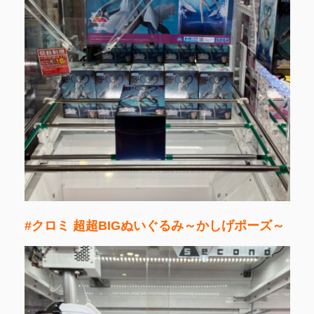
#クロミ 超超BIGぬいぐるみ～かしげポーズ～