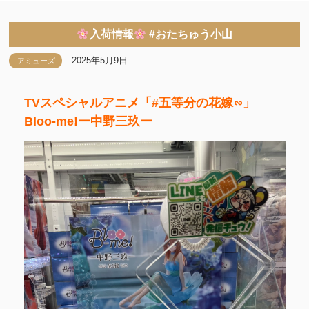
入荷情報
#おたちゅう小山
2025年5月9日
アミューズ
TVスペシャルアニメ「#五等分の花嫁∽」
Bloo-me!ー中野三玖ー