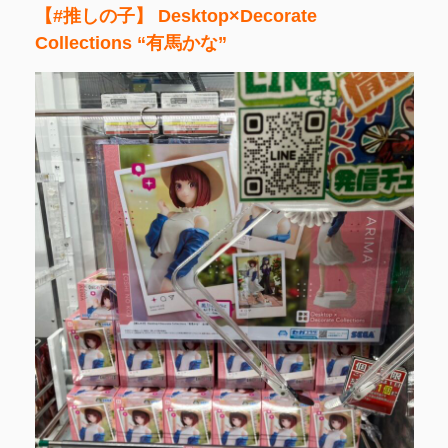
【#推しの子】 Desktop×Decorate
Collections “有馬かな”