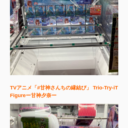
TVアニメ「#甘神さんちの縁結び」 Trio-Try-iT
Figureー甘神夕奈ー