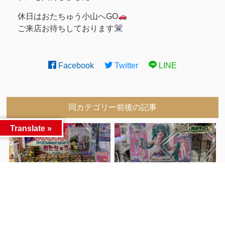
休日はおたちゅう小山へGO
ご来店お待ちしております
Facebook
Twitter
LINE
同カテゴリー前後の記事
Translate »
入荷情報
#おた
入荷情報
#おたちゅう
前へ
ちゅう小山
小山
次へ