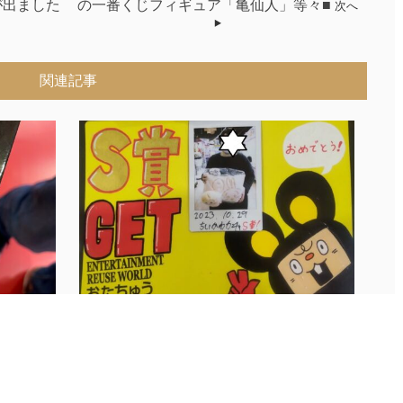
が出ました
の一番くじフィギュア「亀仙人」等々■
次へ
関連記事
が出ま
◆【ちいかわガチャ S賞】獲得おめでと
う...