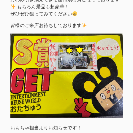
もちろん景品も超豪華！
ぜひぜひ狙ってみてください
皆様のご来店お待ちしております
おもちゃ担当よりお知らせです！