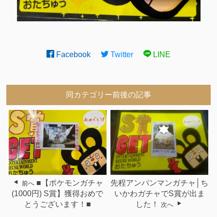
Facebook
Twitter
LINE
同カテゴリー前後の記事
■【ポケモンガチャ
先程アンパンマンガチャ│ち
前へ
(1000円) S賞】獲得おめで
いかわガチャでS賞が出ま
とうございます！■
した！
次へ