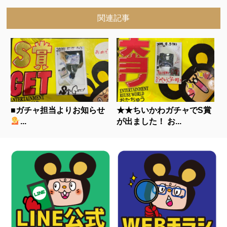
関連記事
■ガチャ担当よりお知らせ
★★ちいかわガチャでS賞
...
が出ました！ お...