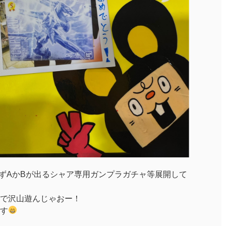
必ずAかBが出るシャア専用ガンプラガチャ等展開して
で沢山遊んじゃおー！
す