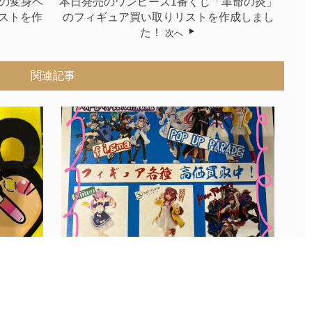
の変身ベ
本日発売のワンピース1番くじ「革命の炎」
ストを作
のフィギュア買い取りリストを作成しまし
た！
次へ
関連記事
でS賞が
★★ホロライブのフィギュアの強化買い取
り...